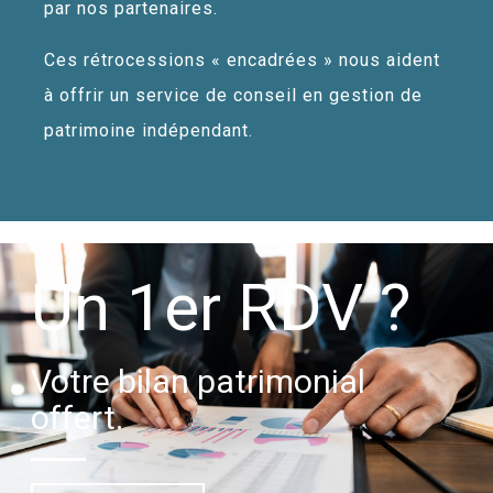
par nos partenaires.
Ces rétrocessions « encadrées » nous aident
à offrir un service de conseil en gestion de
patrimoine indépendant.
Un 1er RDV ?
Votre bilan patrimonial
offert.