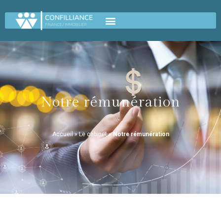
Notre rémunération
Accueil
»
Le cabinet
»
Notre rémunération