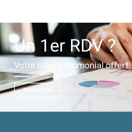
Un 1er RDV ?
Votre bilan patrimonial offert.
Prenons RDV