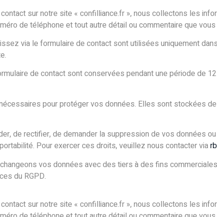
 contact sur notre site « confilliance.fr », nous collectons les i
numéro de téléphone et tout autre détail ou commentaire que vous 
issez via le formulaire de contact sont utilisées uniquement dan
e.
formulaire de contact sont conservées pendant une période de 12 
 nécessaires pour protéger vos données. Elles sont stockées de
er, de rectifier, de demander la suppression de vos données ou 
tabilité. Pour exercer ces droits, veuillez nous contacter via
r
échangeons vos données avec des tiers à des fins commerciales. 
ences du RGPD.
 contact sur notre site « confilliance.fr », nous collectons les i
numéro de téléphone et tout autre détail ou commentaire que vous 