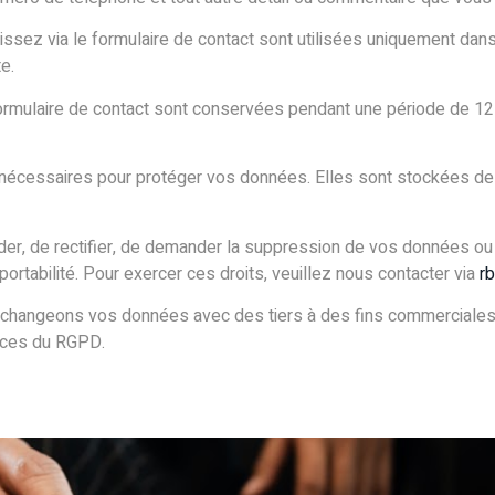
issez via le formulaire de contact sont utilisées uniquement dan
e.
formulaire de contact sont conservées pendant une période de 12 
 nécessaires pour protéger vos données. Elles sont stockées de
er, de rectifier, de demander la suppression de vos données ou 
tabilité. Pour exercer ces droits, veuillez nous contacter via
r
échangeons vos données avec des tiers à des fins commerciales. 
ences du RGPD.