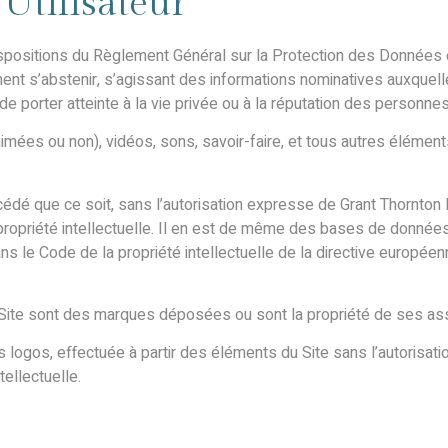
’Utilisateur
spositions du Règlement Général sur la Protection des Données et
nt s’abstenir, s’agissant des informations nominatives auxquelles
e porter atteinte à la vie privée ou à la réputation des personnes
animées ou non), vidéos, sons, savoir-faire, et tous autres éléme
cédé que ce soit, sans l’autorisation expresse de Grant Thornton F
propriété intellectuelle. Il en est de même des bases de données 
dans le Code de la propriété intellectuelle de la directive europée
e Site sont des marques déposées ou sont la propriété de ses as
s logos, effectuée à partir des éléments du Site sans l’autorisa
tellectuelle.