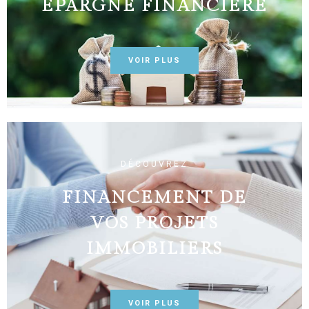
ÉPARGNE FINANCIÈRE
VOIR PLUS
DÉCOUVREZ
FINANCEMENT DE
VOS PROJETS
IMMOBILIERS
VOIR PLUS