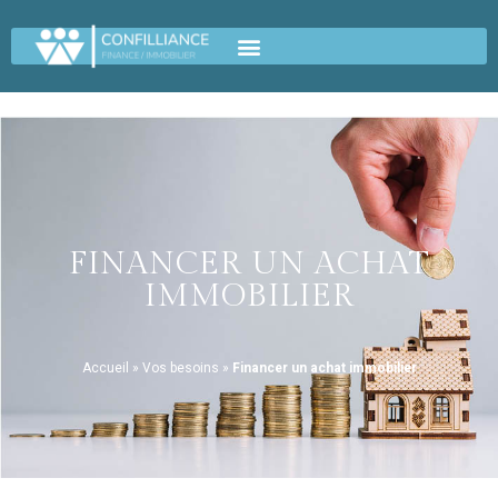
FINANCER UN ACHAT
IMMOBILIER
Accueil
»
Vos besoins
»
Financer un achat immobilier