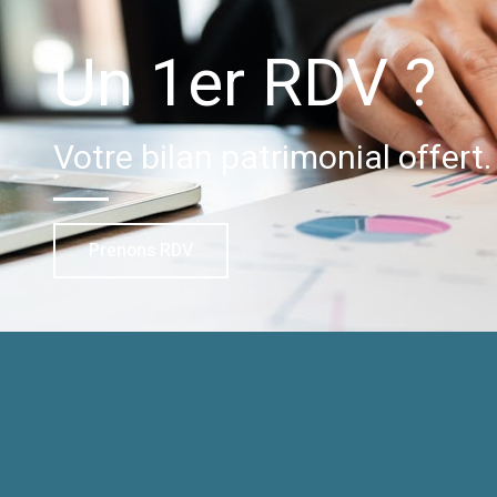
Un 1er RDV ?
Votre bilan patrimonial offert.
Prenons RDV