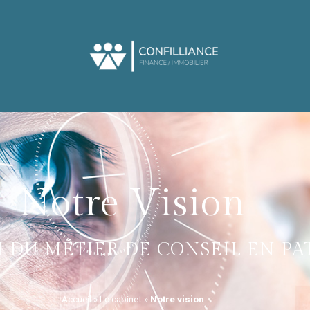
Notre Vision
N DU MÉTIER DE CONSEIL EN P
Accueil
»
Le cabinet
»
Notre vision